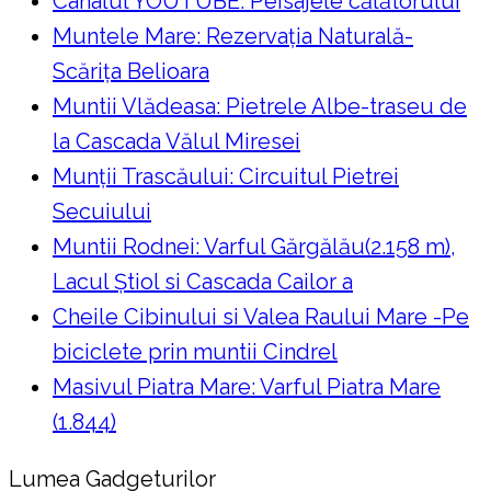
Canalul YOUTUBE: Peisajele călătorului
Muntele Mare: Rezervaţia Naturală-
Scăriţa Belioara
Muntii Vlădeasa: Pietrele Albe-traseu de
la Cascada Vălul Miresei
Munții Trascăului: Circuitul Pietrei
Secuiului
Muntii Rodnei: Varful Gărgălău(2.158 m),
Lacul Ştiol si Cascada Cailor a
Cheile Cibinului si Valea Raului Mare -Pe
biciclete prin muntii Cindrel
Masivul Piatra Mare: Varful Piatra Mare
(1.844)
Lumea Gadgeturilor