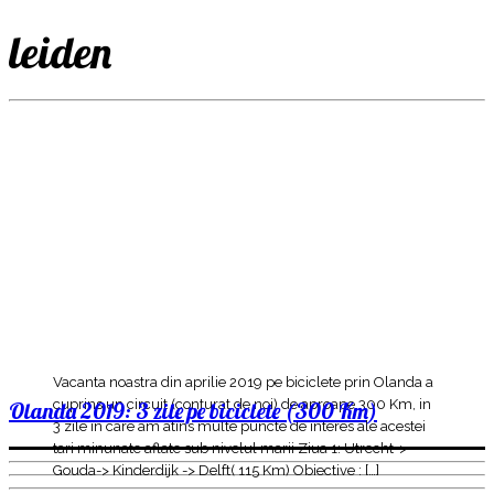
leiden
Vacanta noastra din aprilie 2019 pe biciclete prin Olanda a
cuprins un circuit (conturat de noi) de aproape 300 Km, in
Olanda 2019: 3 zile pe biciclete (300 Km)
3 zile in care am atins multe puncte de interes ale acestei
tari minunate aflate sub nivelul marii Ziua 1: Utrecht->
Gouda-> Kinderdijk -> Delft( 115 Km) Obiective : […]