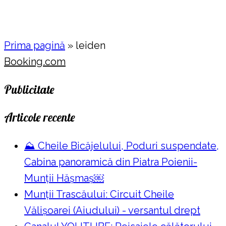
Prima pagină
»
leiden
Booking.com
Publicitate
Articole recente
⛰️ Cheile Bicăjelului, Poduri suspendate,
Cabina panoramică din Piatra Poienii-
Munții Hășmaș￼
Munții Trascăului: Circuit Cheile
Vălișoarei (Aiudului) - versantul drept