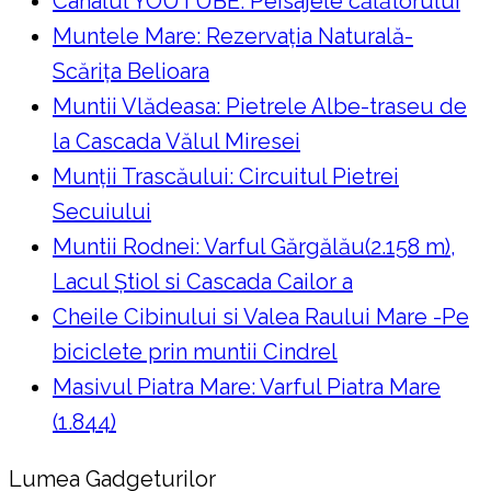
Canalul YOUTUBE: Peisajele călătorului
Muntele Mare: Rezervaţia Naturală-
Scăriţa Belioara
Muntii Vlădeasa: Pietrele Albe-traseu de
la Cascada Vălul Miresei
Munții Trascăului: Circuitul Pietrei
Secuiului
Muntii Rodnei: Varful Gărgălău(2.158 m),
Lacul Ştiol si Cascada Cailor a
Cheile Cibinului si Valea Raului Mare -Pe
biciclete prin muntii Cindrel
Masivul Piatra Mare: Varful Piatra Mare
(1.844)
Lumea Gadgeturilor