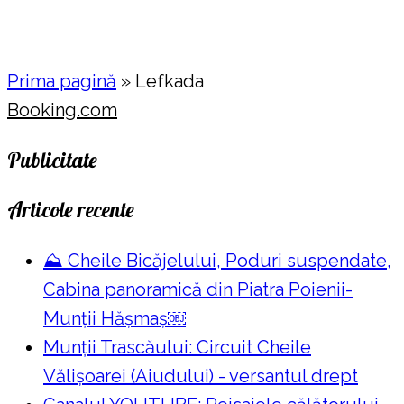
Prima pagină
»
Lefkada
Booking.com
Publicitate
Articole recente
⛰️ Cheile Bicăjelului, Poduri suspendate,
Cabina panoramică din Piatra Poienii-
Munții Hășmaș￼
Munții Trascăului: Circuit Cheile
Vălișoarei (Aiudului) - versantul drept