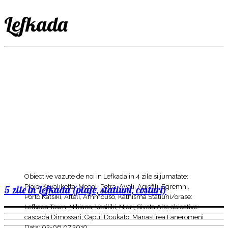
Lefkada
Obiective vazute de noi in Lefkada in 4 zile si jumatate:
Plaje: Kavalikefta, Megali Petra, Avali, Agiofili, Egremni,
5 zile in Lefkada (plaje, statiuni, costuri)
Porto Katsiki, Afteli, Ammouso, Kathisma Statiuni/orase:
Lefkada Town, Nikiana, Vasiliki, Nidri, Sivota Alte obiective:
cascada Dimossari, Capul Doukato, Manastirea Faneromeni
Data: 02-06.07.2019