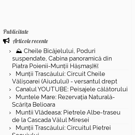
Publicitate
Articole recente
⛰️ Cheile Bicăjelului, Poduri
suspendate, Cabina panoramică din
Piatra Poienii-Munții Hășmaș￼
Munții Trascăului: Circuit Cheile
Vălișoarei (Aiudului) - versantul drept
Canalul YOUTUBE: Peisajele călătorului
Muntele Mare: Rezervaţia Naturală-
Scăriţa Belioara
Muntii Vlădeasa: Pietrele Albe-traseu
de la Cascada Vălul Miresei
Munții Trascăului: Circuitul Pietrei