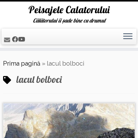
Peisajele Calatorului
Călătorului îi șade bine cu drumul
Skip
Prima pagină
»
lacul bolboci
to
content
lacul bolboci