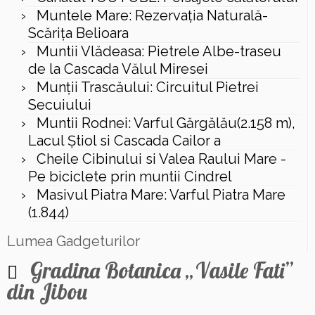
Muntele Mare: Rezervaţia Naturală-
Scăriţa Belioara
Muntii Vlădeasa: Pietrele Albe-traseu
de la Cascada Vălul Miresei
Munții Trascăului: Circuitul Pietrei
Secuiului
Muntii Rodnei: Varful Gărgălău(2.158 m),
Lacul Ştiol si Cascada Cailor a
Cheile Cibinului si Valea Raului Mare -
Pe biciclete prin muntii Cindrel
Masivul Piatra Mare: Varful Piatra Mare
(1.844)
Lumea Gadgeturilor
Gradina Botanica „Vasile Fati”
din Jibou