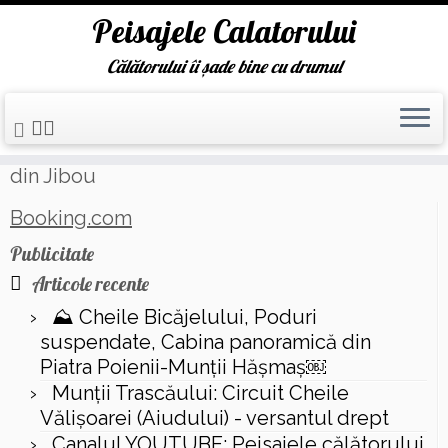
Peisajele Calatorului
Călătorului îi șade bine cu drumul
Skip
Prima pagină
»
Gradina Botanica „Vasile Fati”
to
din Jibou
content
Booking.com
Publicitate
Articole recente
⛰️ Cheile Bicăjelului, Poduri
suspendate, Cabina panoramică din
Piatra Poienii-Munții Hășmaș￼
Munții Trascăului: Circuit Cheile
Vălișoarei (Aiudului) - versantul drept
Canalul YOUTUBE: Peisajele călătorului