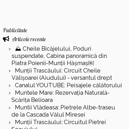
Publicitate
Articole recente
⛰️ Cheile Bicăjelului, Poduri
suspendate, Cabina panoramică din
Piatra Poienii-Munții Hășmaș￼
Munții Trascăului: Circuit Cheile
Vălișoarei (Aiudului) - versantul drept
Canalul YOUTUBE: Peisajele călătorului
Muntele Mare: Rezervaţia Naturală-
Scăriţa Belioara
Muntii Vlădeasa: Pietrele Albe-traseu
de la Cascada Vălul Miresei
Munții Trascăului: Circuitul Pietrei