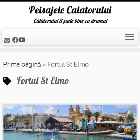
Peisajele Calatorului
Călătorului îi șade bine cu drumul
Skip
Prima pagină
»
Fortul St Elmo
to
content
Fortul St Elmo