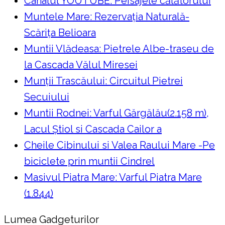
Canalul YOUTUBE: Peisajele călătorului
Muntele Mare: Rezervaţia Naturală-
Scăriţa Belioara
Muntii Vlădeasa: Pietrele Albe-traseu de
la Cascada Vălul Miresei
Munții Trascăului: Circuitul Pietrei
Secuiului
Muntii Rodnei: Varful Gărgălău(2.158 m),
Lacul Ştiol si Cascada Cailor a
Cheile Cibinului si Valea Raului Mare -Pe
biciclete prin muntii Cindrel
Masivul Piatra Mare: Varful Piatra Mare
(1.844)
Lumea Gadgeturilor