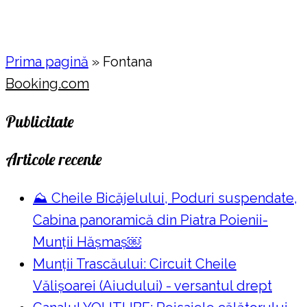
Prima pagină
»
Fontana
Booking.com
Publicitate
Articole recente
⛰️ Cheile Bicăjelului, Poduri suspendate,
Cabina panoramică din Piatra Poienii-
Munții Hășmaș￼
Munții Trascăului: Circuit Cheile
Vălișoarei (Aiudului) - versantul drept