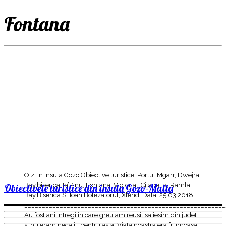
Fontana
O zi in insula Gozo Obiective turistice: Portul Mgarr, Dwejra
Bay,biserica Ta’Pinu, Fontana, Victoria , Citadella, Ramla
Obiectivele turistice din insula Gozo-Malta
Bay,Biserica Sf.Ioan Botezatorul, Xlendi Data: 25.03.2018
_________________________________________________________
Au fost ani intregi in care greu am reusit sa iesim din judet
si nu eram necajiti pentru asta. Viata noastra era frumoasa