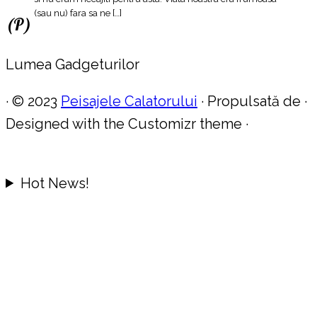
(sau nu) fara sa ne […]
(P)
Lumea Gadgeturilor
·
© 2023
Peisajele Calatorului
·
Propulsată de
·
Designed with the Customizr theme
·
Hot News!