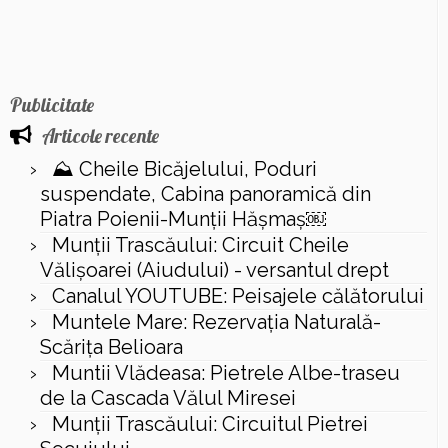
Publicitate
Articole recente
⛰️ Cheile Bicăjelului, Poduri
suspendate, Cabina panoramică din
Piatra Poienii-Munții Hășmaș￼
Munții Trascăului: Circuit Cheile
Vălișoarei (Aiudului) - versantul drept
Canalul YOUTUBE: Peisajele călătorului
Muntele Mare: Rezervaţia Naturală-
Scăriţa Belioara
Muntii Vlădeasa: Pietrele Albe-traseu
de la Cascada Vălul Miresei
Munții Trascăului: Circuitul Pietrei