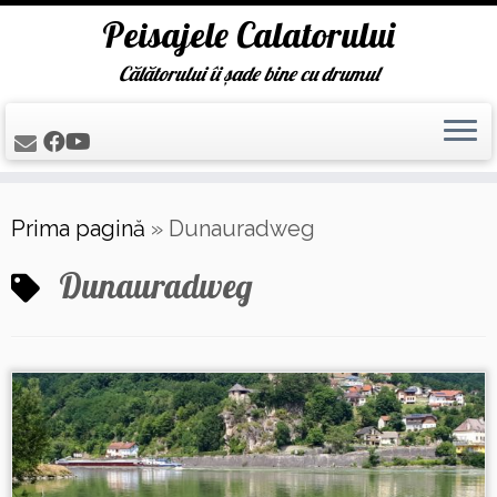
Peisajele Calatorului
Călătorului îi șade bine cu drumul
Skip
Prima pagină
»
Dunauradweg
to
content
Dunauradweg