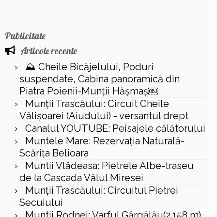
Publicitate
Articole recente
⛰️ Cheile Bicăjelului, Poduri
suspendate, Cabina panoramică din
Piatra Poienii-Munții Hășmaș￼
Munții Trascăului: Circuit Cheile
Vălișoarei (Aiudului) - versantul drept
Canalul YOUTUBE: Peisajele călătorului
Muntele Mare: Rezervaţia Naturală-
Scăriţa Belioara
Muntii Vlădeasa: Pietrele Albe-traseu
de la Cascada Vălul Miresei
Munții Trascăului: Circuitul Pietrei
Secuiului
Muntii Rodnei: Varful Gărgălău(2.158 m),