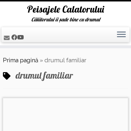
Peisajele Calatorului
Călătorului îi șade bine cu drumul
Skip
Prima pagină
»
drumul familiar
to
content
drumul familiar