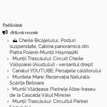
Publicitate
Articole recente
⛰️ Cheile Bicăjelului, Poduri
suspendate, Cabina panoramică din
Piatra Poienii-Munții Hășmaș￼
Munții Trascăului: Circuit Cheile
Vălișoarei (Aiudului) - versantul drept
Canalul YOUTUBE: Peisajele călătorului
Muntele Mare: Rezervaţia Naturală-
Scăriţa Belioara
Muntii Vlădeasa: Pietrele Albe-traseu
de la Cascada Vălul Miresei
Munții Trascăului: Circuitul Pietrei