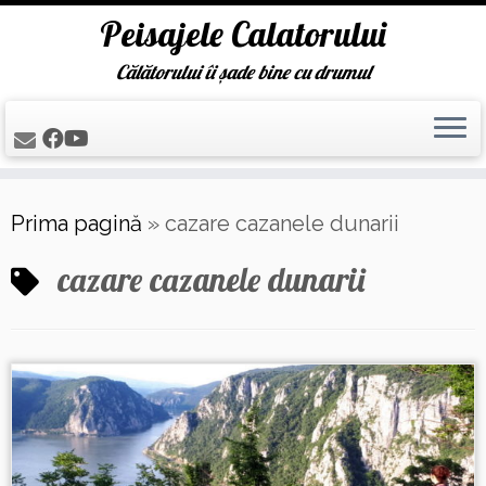
Peisajele Calatorului
Călătorului îi șade bine cu drumul
Skip
Prima pagină
»
cazare cazanele dunarii
to
content
cazare cazanele dunarii