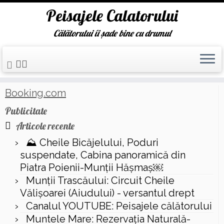
Peisajele Calatorului
Călătorului îi șade bine cu drumul
Skip
Prima pagină
»
catedrala ortodoxa alba iulia
to
content
Booking.com
Publicitate
Articole recente
⛰️ Cheile Bicăjelului, Poduri
suspendate, Cabina panoramică din
Piatra Poienii-Munții Hășmaș￼
Munții Trascăului: Circuit Cheile
Vălișoarei (Aiudului) - versantul drept
Canalul YOUTUBE: Peisajele călătorului
Muntele Mare: Rezervaţia Naturală-