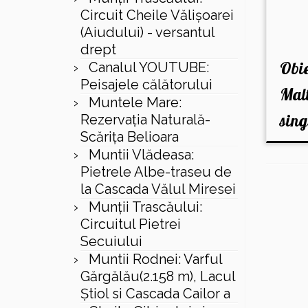
Circuit Cheile Vălișoarei
(Aiudului) - versantul
drept
Obie
Canalul YOUTUBE:
Peisajele călătorului
Malt
Muntele Mare:
sing
Rezervaţia Naturală-
Scăriţa Belioara
Muntii Vlădeasa:
Pietrele Albe-traseu de
la Cascada Vălul Miresei
Munții Trascăului:
Circuitul Pietrei
Secuiului
Muntii Rodnei: Varful
Gărgălău(2.158 m), Lacul
Ştiol si Cascada Cailor a