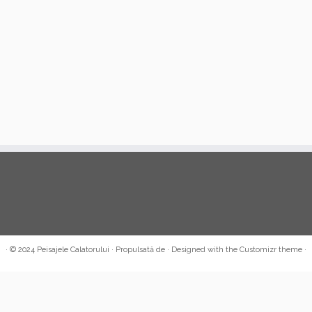
·
© 2024
Peisajele Calatorului
·
Propulsată de
·
Designed with the Customizr theme
·