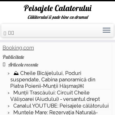
Peisajele Calatorului
Călătorului îi șade bine cu drumul
Skip
Prima pagină
»
casa folea
to
content
Booking.com
Publicitate
Articole recente
⛰️ Cheile Bicăjelului, Poduri
suspendate, Cabina panoramică din
Piatra Poienii-Munții Hășmaș￼
Munții Trascăului: Circuit Cheile
Vălișoarei (Aiudului) - versantul drept
Canalul YOUTUBE: Peisajele călătorului
Muntele Mare: Rezervaţia Naturală-