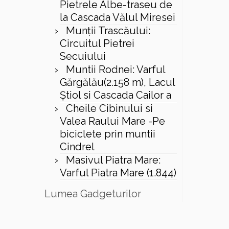
Pietrele Albe-traseu de
la Cascada Vălul Miresei
Munții Trascăului:
Circuitul Pietrei
Secuiului
Muntii Rodnei: Varful
Gărgălău(2.158 m), Lacul
Ştiol si Cascada Cailor a
Cheile Cibinului si
Valea Raului Mare -Pe
biciclete prin muntii
Cindrel
Masivul Piatra Mare:
Varful Piatra Mare (1.844)
Lumea Gadgeturilor