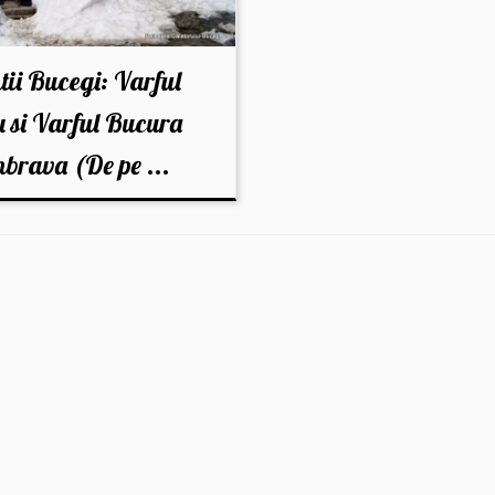
ii Bucegi: Varful
 si Varful Bucura
brava (De pe ...