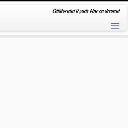
Călătorului îi șade bine cu drumul