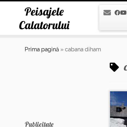
Peisajele
Calatorului
Skip
Prima pagină
»
cabana diham
to
content
Publicitate