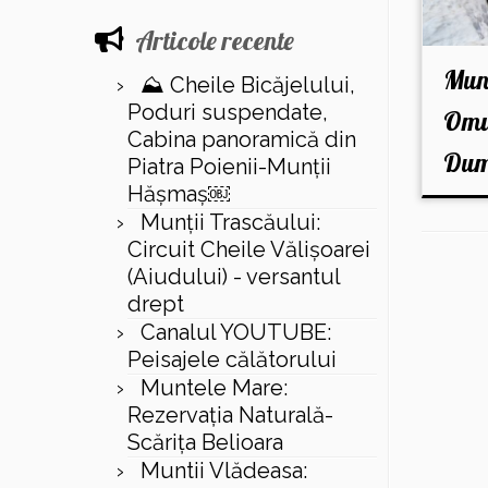
Articole recente
Munt
⛰️ Cheile Bicăjelului,
Poduri suspendate,
Omu
Cabina panoramică din
Dum
Piatra Poienii-Munții
Hășmaș￼
Munții Trascăului:
Circuit Cheile Vălișoarei
(Aiudului) - versantul
drept
Canalul YOUTUBE:
Peisajele călătorului
Muntele Mare:
Rezervaţia Naturală-
Scăriţa Belioara
Muntii Vlădeasa: