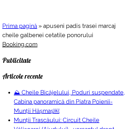
Prima pagină
»
apuseni padis trasei marcaj
cheile galbenei cetatile ponorului
Booking.com
Publicitate
Articole recente
⛰️ Cheile Bicăjelului, Poduri suspendate,
Cabina panoramică din Piatra Poienii-
Munții Hășmaș￼
Munții Trascăului: Circuit Cheile