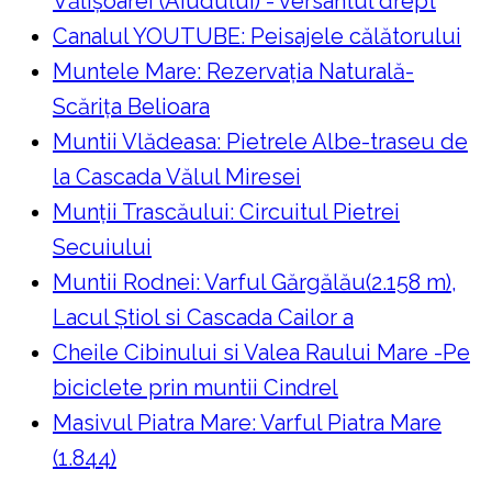
Vălișoarei (Aiudului) - versantul drept
Canalul YOUTUBE: Peisajele călătorului
Muntele Mare: Rezervaţia Naturală-
Scăriţa Belioara
Muntii Vlădeasa: Pietrele Albe-traseu de
la Cascada Vălul Miresei
Munții Trascăului: Circuitul Pietrei
Secuiului
Muntii Rodnei: Varful Gărgălău(2.158 m),
Lacul Ştiol si Cascada Cailor a
Cheile Cibinului si Valea Raului Mare -Pe
biciclete prin muntii Cindrel
Masivul Piatra Mare: Varful Piatra Mare
(1.844)