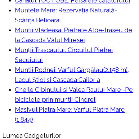
Canalul YOUTUBE: Peisajele călătorului
Muntele Mare: Rezervaţia Naturală-
Scăriţa Belioara
Muntii Vlădeasa: Pietrele Albe-traseu de
la Cascada Vălul Miresei
Munții Trascăului: Circuitul Pietrei
Secuiului
Muntii Rodnei: Varful Gărgălău(2.158 m),
Lacul Ştiol si Cascada Cailor a
Cheile Cibinului si Valea Raului Mare -Pe
biciclete prin muntii Cindrel
Masivul Piatra Mare: Varful Piatra Mare
(1.844)
Lumea Gadgeturilor