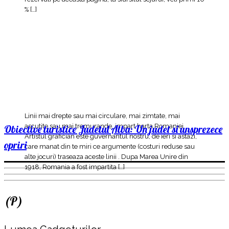
% […]
Linii mai drepte sau mai circulare, mai zimtate, mai
ascutite sau mai tremurande, impart harta Romaniei.
Obiective turistice Judetul Alba: Un judet si unsprezece
Artistul grafician este guvernantul nostru, de ieri si astazi,
opriri
care manat din te miri ce argumente (costuri reduse sau
alte jocuri) traseaza aceste linii . Dupa Marea Unire din
1918, Romania a fost impartita […]
(P)