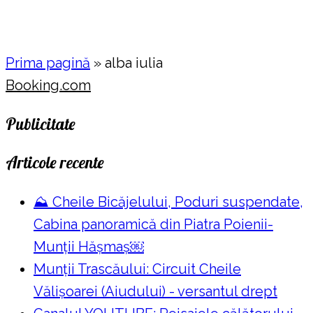
Prima pagină
»
alba iulia
Booking.com
Publicitate
Articole recente
⛰️ Cheile Bicăjelului, Poduri suspendate,
Cabina panoramică din Piatra Poienii-
Munții Hășmaș￼
Munții Trascăului: Circuit Cheile
Vălișoarei (Aiudului) - versantul drept